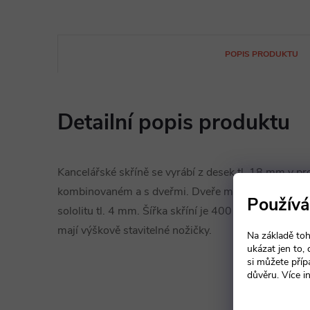
POPIS PRODUKTU
Detailní popis produktu
Kancelářské skříně se vyrábí z desek tl. 18 mm v pr
kombinovaném a s dveřmi. Dveře mají kovové úchytk
Používá
sololitu tl. 4 mm. Šířka skříní je 400 a 800 mm, hl
mají výškově stavitelné nožičky.
Na základě toh
ukázat jen to,
si můžete příp
důvěru. Více i