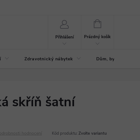
ázku
Reklamační řád
NÁKUPNÍ
KOŠÍK
Prázdný košík
Přihlášení
í
Zdravotnický nábytek
Dům, byt, zahrada
á skříň šatní
odrobnosti hodnocení
Kód produktu:
Zvolte variantu