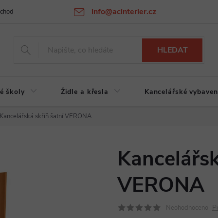
info@acinterier.cz
chodní podmínky
Ochrana osobních údajů
Atypická výroba na zak
HLEDAT
é školy
Židle a křesla
Kancelářské vybaven
Kancelářská skříň šatní VERONA
Kancelářsk
VERONA
P
Neohodnoceno