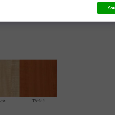
Sou
vor
Třešeň