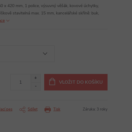
50 x 420 mm, 1 police, výsuvný věšák, kovové úchytky,
škově stavitelná max. 15 mm, kancelářské skříně: buk,
ace
VLOŽIT DO KOŠÍKU
dací pes
Sdílet
Tisk
Záruka
:
3 roky