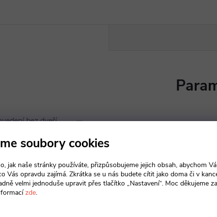
Param
ovedení bez dveří,
Wenge | Bu
y. Záda skříní jsou ze
me soubory cookies
oubka skříní je 420 mm. Skříně
o, jak naše stránky používáte, přizpůsobujeme jejich obsah, abychom V
Produkt n
 co Vás opravdu zajímá. Zkrátka se u nás budete cítit jako doma či v kance
adně velmi jednoduše upravit přes tlačítko „Nastavení“. Moc děkujeme z
Kancelář
nformací
zde
.