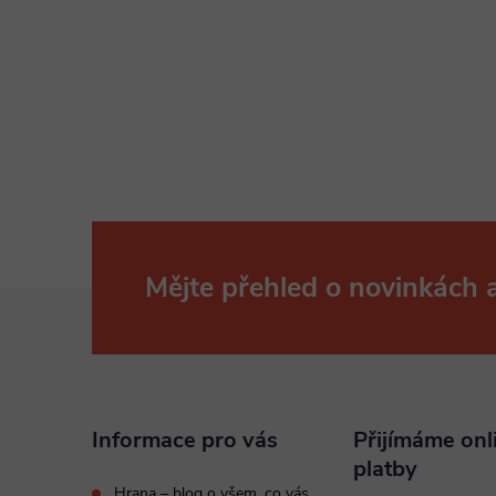
Mějte přehled o novinkách
Z
á
p
Informace pro vás
Přijímáme onl
a
platby
Hrana – blog o všem, co vás