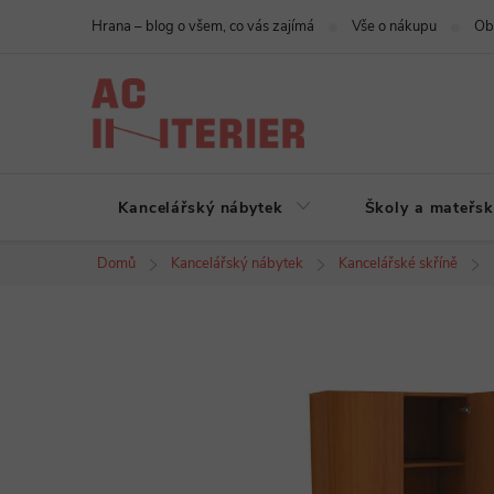
Přejít
Hrana – blog o všem, co vás zajímá
Vše o nákupu
Ob
na
obsah
Kancelářský nábytek
Školy a mateřsk
Domů
Kancelářský nábytek
Kancelářské skříně