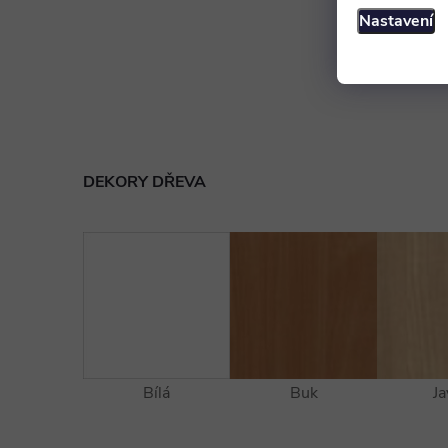
Nastavení
DEKORY DŘEVA
Bílá
Buk
Ja