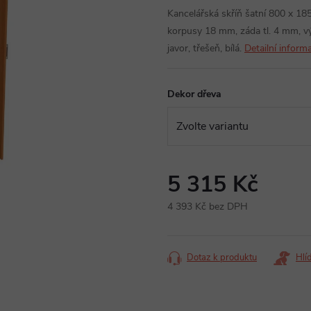
Kancelářská skříň šatní 800 x 18
korpusy 18 mm, záda tl. 4 mm, vý
javor, třešeň, bílá.
Detailní inform
Dekor dřeva
5 315 Kč
4 393 Kč bez DPH
Měrná
cena:
Dotaz k produktu
Hlí