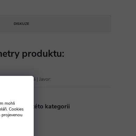
DISKUZE
etry produktu:
k | Třešeň | Bílá | Javor
:
ám mohli
aleznete v této kategorii
láři. Cookies
a projevenou
ské skříně