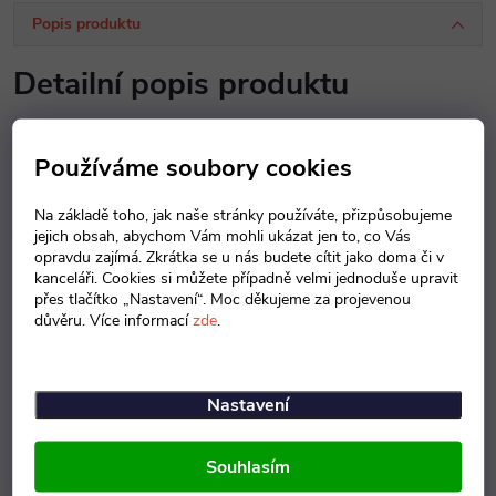
Popis produktu
Detailní popis produktu
Kancelářské skříně se vyrábí z desek tl. 16 mm v provedení
Používáme soubory cookies
otevřeném bez dveří. Dveře mají kovové úchytky a lze je objednat
pod kódem 119029. Záda skříní jsou ze sololitu tl. 4 mm. Šířka skříní
Na základě toho, jak naše stránky používáte, přizpůsobujeme
je 740 mm, hloubka skříní je 372 mm s výjimkou šatních, kde je
jejich obsah, abychom Vám mohli ukázat jen to, co Vás
hloubka 580 mm. Skříně mají rektifikační nožičky k vyrovnání v
opravdu zajímá. Zkrátka se u nás budete cítit jako doma či v
kanceláři. Cookies si můžete případně velmi jednoduše upravit
případě nerovné podlahy.
přes tlačítko „Nastavení“. Moc děkujeme za projevenou
důvěru. Více informací
zde
.
DEKORY DŘEVA
Nastavení
Souhlasím