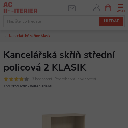
Přejít
NÁKUPNÍ
KOŠÍK
na
obsah
HLEDAT
Kancelářské skříně Klasik
Kancelářská skříň střední
policová 2 KLASIK
Podrobnosti hodnocení
3 hodnocení
Kód produktu:
Zvolte variantu