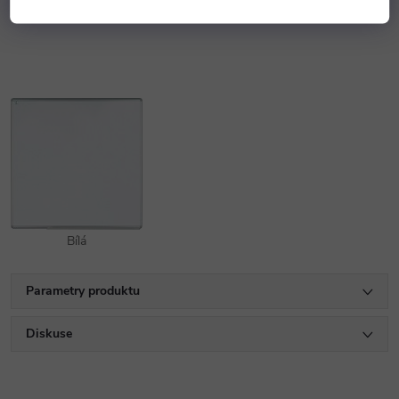
Bříza
Hruška Aroso
Hruška
Ořech tmavý
Bílá
Parametry produktu
Diskuse