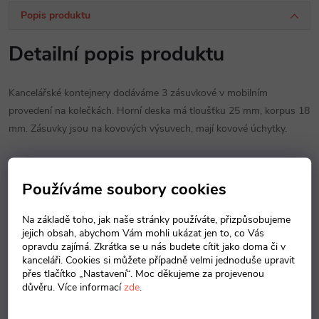
Popis produktu
Detailní popis produktu
Kancelářské kontejnery dodáváme 3 zásuvkové v mobilním
provedení na kolečkách. Horní deska má tloušťku 25 mm, korpus 18
mm. Zásuvky jsou na kovových výsuvech, mají kovové úchytky.
Používáme soubory cookies
Na základě toho, jak naše stránky používáte, přizpůsobujeme
jejich obsah, abychom Vám mohli ukázat jen to, co Vás
Dekory dřeva
opravdu zajímá. Zkrátka se u nás budete cítit jako doma či v
kanceláři. Cookies si můžete případně velmi jednoduše upravit
přes tlačítko „Nastavení“. Moc děkujeme za projevenou
důvěru. Více informací
zde
.