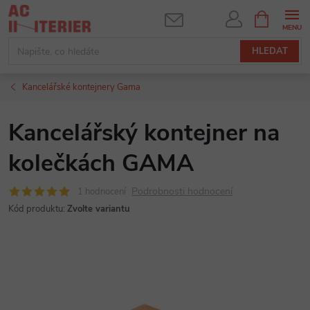
Přejít
NÁKUPNÍ
KOŠÍK
na
obsah
HLEDAT
Kancelářské kontejnery Gama
Kancelářský kontejner na
kolečkách GAMA
Podrobnosti hodnocení
1 hodnocení
Kód produktu:
Zvolte variantu