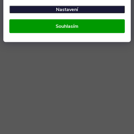
Nastavení
Souhlasím
Buk
Javor
Calvados