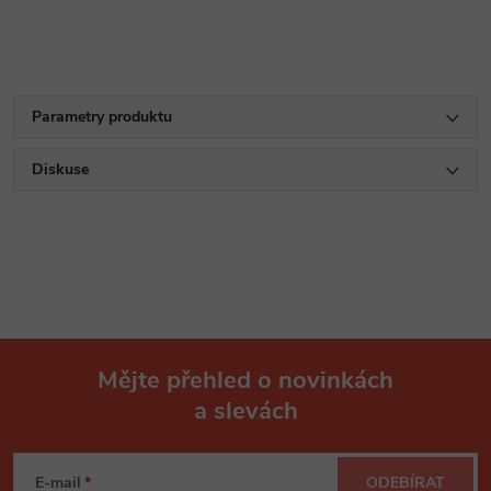
Parametry produktu
Diskuse
Mějte přehled o novinkách
a slevách
Z
á
E-mail
ODEBÍRAT