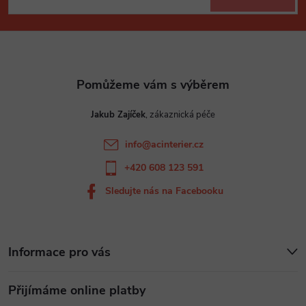
p
a
t
Jakub Zajíček
í
info
@
acinterier.cz
+420 608 123 591
Sledujte nás na Facebooku
Informace pro vás
Přijímáme online platby