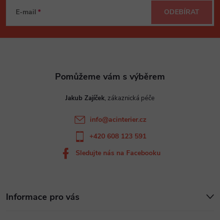
á
E-mail
ODEBÍRAT
p
a
t
Jakub Zajíček
í
info
@
acinterier.cz
+420 608 123 591
Sledujte nás na Facebooku
Informace pro vás