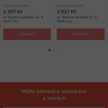
1 824 Kč bez DPH
1 675 Kč bez DPH
2 207 Kč
2 027 Kč
Skladem doručíme 10. 8.
Skladem doručíme 10. 8.
2026
3 ks
2026
2 ks
ZOBRAZIT
ZOBRAZIT
Mějte přehled o novinkách
a slevách
Z