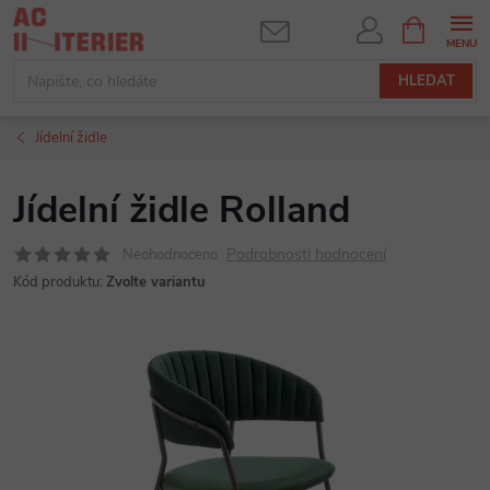
Přejít
NÁKUPNÍ
KOŠÍK
na
obsah
HLEDAT
Jídelní židle
Jídelní židle Rolland
Podrobnosti hodnocení
Neohodnoceno
Kód produktu:
Zvolte variantu