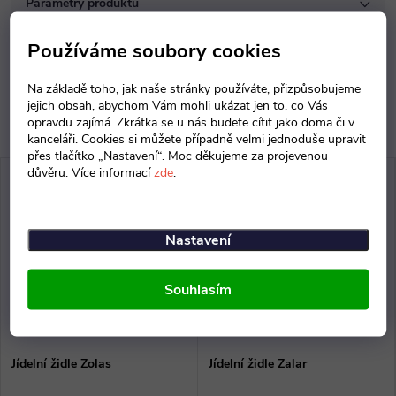
Parametry produktu
Diskuse
Používáme soubory cookies
Na základě toho, jak naše stránky používáte, přizpůsobujeme
jejich obsah, abychom Vám mohli ukázat jen to, co Vás
opravdu zajímá. Zkrátka se u nás budete cítit jako doma či v
kanceláři. Cookies si můžete případně velmi jednoduše upravit
přes tlačítko „Nastavení“. Moc děkujeme za projevenou
důvěru. Více informací
zde
.
Nastavení
Souhlasím
Jídelní židle Zolas
Jídelní židle Zalar