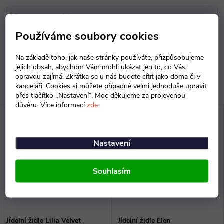
Parametry produktu
Používáme soubory cookies
Diskuse
Na základě toho, jak naše stránky používáte, přizpůsobujeme
jejich obsah, abychom Vám mohli ukázat jen to, co Vás
opravdu zajímá. Zkrátka se u nás budete cítit jako doma či v
kanceláři. Cookies si můžete případně velmi jednoduše upravit
přes tlačítko „Nastavení“. Moc děkujeme za projevenou
důvěru. Více informací
zde
.
Nastavení
Souhlasím
Jídelní židle Lilia Velvet
Jídelní židle Elen