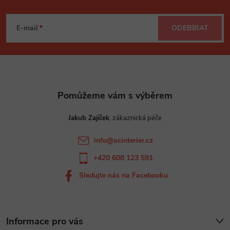
Z
á
E-mail
ODEBÍRAT
p
a
t
Jakub Zajíček
í
info
@
acinterier.cz
+420 608 123 591
Sledujte nás na Facebooku
Informace pro vás