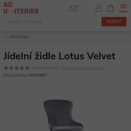
Přejít
NÁKUPNÍ
KOŠÍK
na
obsah
HLEDAT
Jídelní židle
Jídelní židle Lotus Velvet
Podrobnosti hodnocení
Neohodnoceno
Kód produktu:
30501807