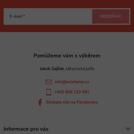
Z
á
E-mail
ODEBÍRAT
p
a
t
Jakub Zajíček
í
info
@
acinterier.cz
+420 608 123 591
Sledujte nás na Facebooku
Informace pro vás