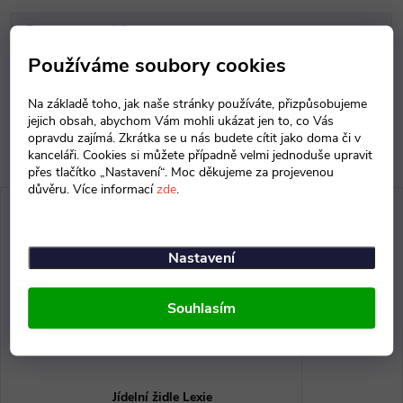
Parametry produktu
Používáme soubory cookies
Diskuse
Na základě toho, jak naše stránky používáte, přizpůsobujeme
jejich obsah, abychom Vám mohli ukázat jen to, co Vás
opravdu zajímá. Zkrátka se u nás budete cítit jako doma či v
kanceláři. Cookies si můžete případně velmi jednoduše upravit
přes tlačítko „Nastavení“. Moc děkujeme za projevenou
důvěru. Více informací
zde
.
Nastavení
Souhlasím
Jídelní židle Lexie