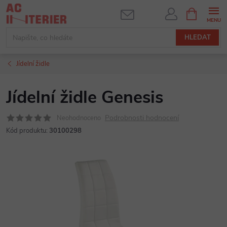
Přejít
NÁKUPNÍ
KOŠÍK
na
obsah
HLEDAT
Jídelní židle
Jídelní židle Genesis
Podrobnosti hodnocení
Neohodnoceno
Kód produktu:
30100298