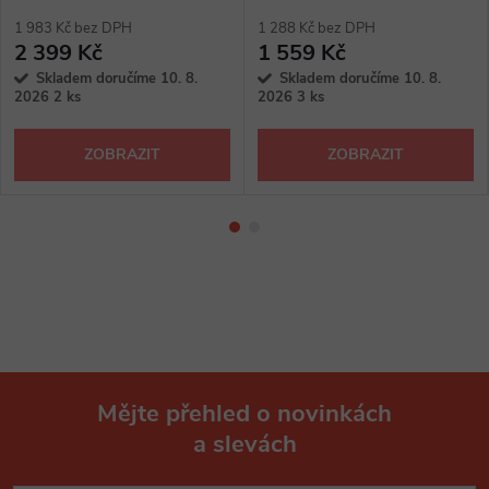
1 983 Kč bez DPH
1 288 Kč bez DPH
2 399 Kč
1 559 Kč
Skladem doručíme 10. 8.
Skladem doručíme 10. 8.
2026
2 ks
2026
3 ks
ZOBRAZIT
ZOBRAZIT
Mějte přehled o novinkách
a slevách
Z