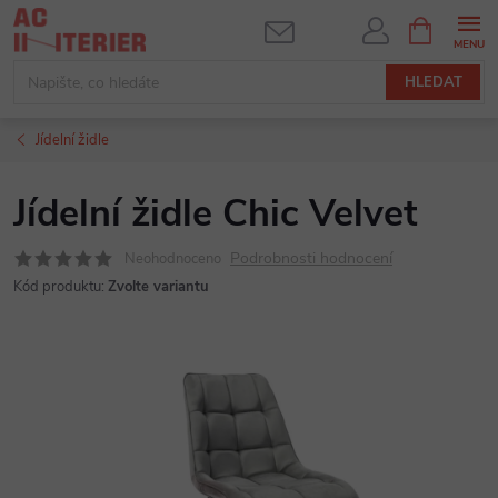
Přejít
NÁKUPNÍ
KOŠÍK
na
obsah
HLEDAT
Jídelní židle
Jídelní židle Chic Velvet
Podrobnosti hodnocení
Neohodnoceno
Kód produktu:
Zvolte variantu