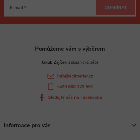
á
E-mail
ODEBÍRAT
p
a
t
Jakub Zajíček
í
info
@
acinterier.cz
+420 608 123 591
Sledujte nás na Facebooku
Informace pro vás