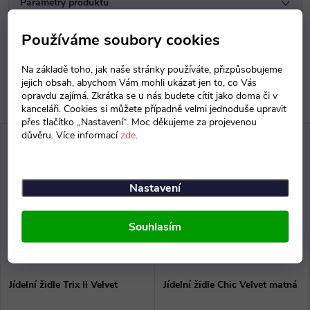
Parametry produktu
Diskuse
Používáme soubory cookies
Na základě toho, jak naše stránky používáte, přizpůsobujeme
jejich obsah, abychom Vám mohli ukázat jen to, co Vás
opravdu zajímá. Zkrátka se u nás budete cítit jako doma či v
kanceláři. Cookies si můžete případně velmi jednoduše upravit
přes tlačítko „Nastavení“. Moc děkujeme za projevenou
důvěru. Více informací
zde
.
Nastavení
Souhlasím
Jídelní židle Trix II Velvet
Jídelní židle Chic Velvet matná