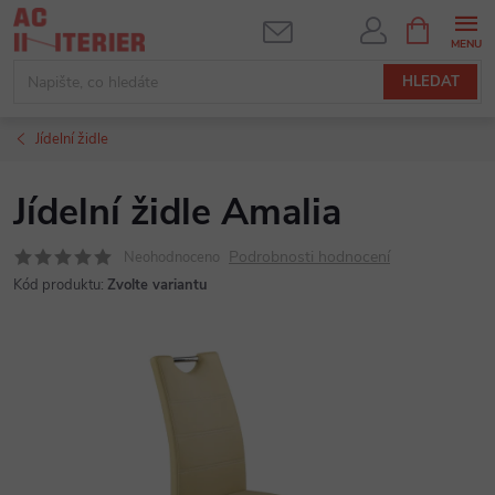
Přejít
NÁKUPNÍ
KOŠÍK
na
obsah
HLEDAT
Jídelní židle
Jídelní židle Amalia
Podrobnosti hodnocení
Neohodnoceno
Kód produktu:
Zvolte variantu