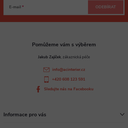
á
E-mail
ODEBÍRAT
p
a
t
Jakub Zajíček
í
info
@
acinterier.cz
+420 608 123 591
Sledujte nás na Facebooku
Informace pro vás