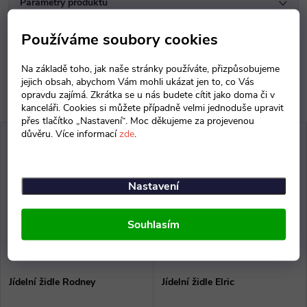
Parametry produktu
Diskuse
Používáme soubory cookies
Na základě toho, jak naše stránky používáte, přizpůsobujeme
jejich obsah, abychom Vám mohli ukázat jen to, co Vás
opravdu zajímá. Zkrátka se u nás budete cítit jako doma či v
kanceláři. Cookies si můžete případně velmi jednoduše upravit
přes tlačítko „Nastavení“. Moc děkujeme za projevenou
důvěru. Více informací
zde
.
Nastavení
Souhlasím
Jídelní židle Rodney
Jídelní židle Elric