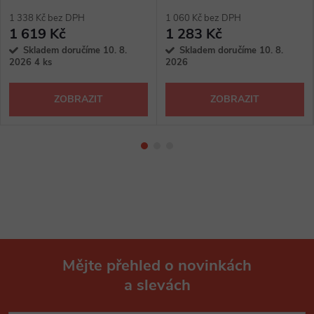
1 338 Kč bez DPH
1 060 Kč bez DPH
1 619 Kč
1 283 Kč
Skladem doručíme 10. 8.
Skladem doručíme 10. 8.
2026
4 ks
2026
ZOBRAZIT
ZOBRAZIT
Mějte přehled o novinkách
a slevách
Z