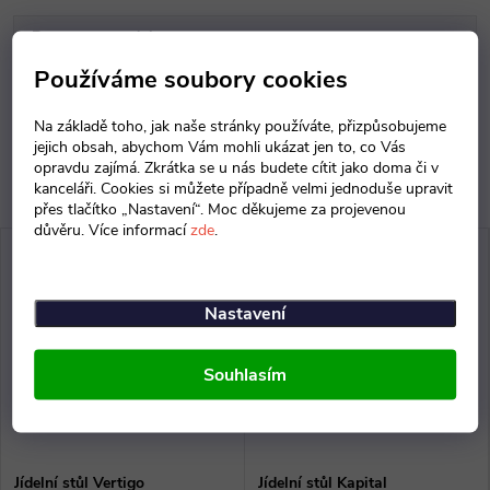
Parametry produktu
Používáme soubory cookies
Diskuse
Na základě toho, jak naše stránky používáte, přizpůsobujeme
jejich obsah, abychom Vám mohli ukázat jen to, co Vás
opravdu zajímá. Zkrátka se u nás budete cítit jako doma či v
kanceláři. Cookies si můžete případně velmi jednoduše upravit
přes tlačítko „Nastavení“. Moc děkujeme za projevenou
důvěru. Více informací
zde
.
Nastavení
Souhlasím
Jídelní stůl Vertigo
Jídelní stůl Kapital