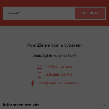
Z
á
E-mail
ODEBÍRAT
p
a
t
Jakub Zajíček
í
info
@
acinterier.cz
+420 608 123 591
Sledujte nás na Facebooku
Informace pro vás