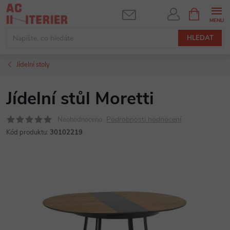
Přejít
NÁKUPNÍ
KOŠÍK
na
obsah
HLEDAT
Jídelní stoly
Jídelní stůl Moretti
Podrobnosti hodnocení
Neohodnoceno
Kód produktu:
30102219