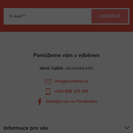
Z
á
E-mail
ODEBÍRAT
p
a
t
Jakub Zajíček
í
info
@
acinterier.cz
+420 608 123 591
Sledujte nás na Facebooku
Informace pro vás