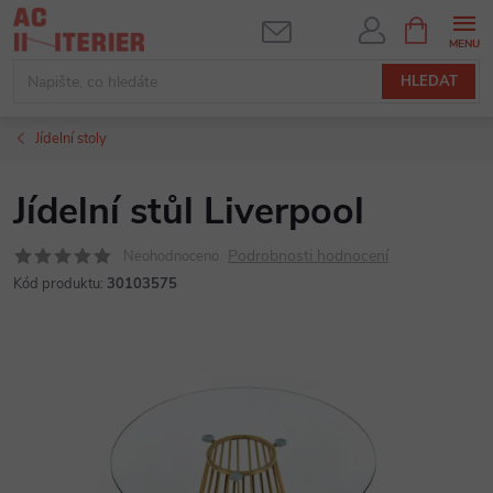
Přejít
NÁKUPNÍ
KOŠÍK
na
obsah
HLEDAT
Jídelní stoly
Jídelní stůl Liverpool
Podrobnosti hodnocení
Neohodnoceno
Kód produktu:
30103575