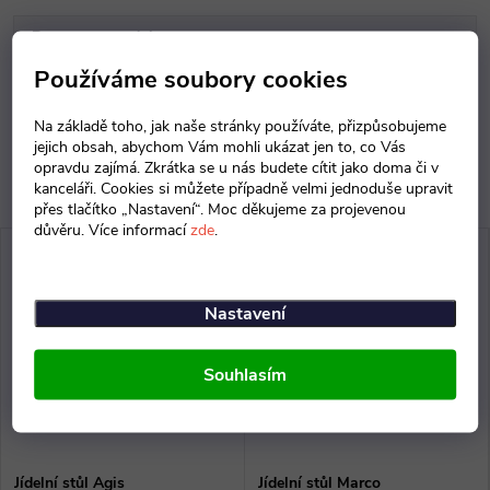
Parametry produktu
Používáme soubory cookies
Diskuse
Na základě toho, jak naše stránky používáte, přizpůsobujeme
jejich obsah, abychom Vám mohli ukázat jen to, co Vás
opravdu zajímá. Zkrátka se u nás budete cítit jako doma či v
kanceláři. Cookies si můžete případně velmi jednoduše upravit
přes tlačítko „Nastavení“. Moc děkujeme za projevenou
důvěru. Více informací
zde
.
Nastavení
Souhlasím
Jídelní stůl Agis
Jídelní stůl Marco