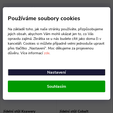
Parametry produktu
Používáme soubory cookies
Diskuse
Na základě toho, jak naše stránky používáte, přizpůsobujeme
jejich obsah, abychom Vám mohli ukázat jen to, co Vás
opravdu zajímá. Zkrátka se u nás budete cítit jako doma či v
kanceláři. Cookies si můžete případně velmi jednoduše upravit
přes tlačítko „Nastavení“. Moc děkujeme za projevenou
důvěru. Více informací
zde
.
Nastavení
Souhlasím
Jídelní stůl Ksawery
Jídelní stůl Cobalt