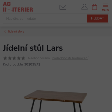
Přejít
NÁKUPNÍ
KOŠÍK
na
obsah
HLEDAT
Jídelní stoly
Jídelní stůl Lars
Podrobnosti hodnocení
Neohodnoceno
Kód produktu:
30103571