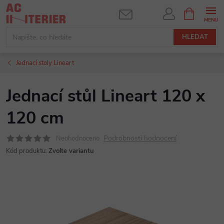
Přejít
NÁKUPNÍ
KOŠÍK
na
obsah
HLEDAT
Jednací stoly Lineart
Jednací stůl Lineart 120 x
120 cm
Podrobnosti hodnocení
Neohodnoceno
Kód produktu:
Zvolte variantu