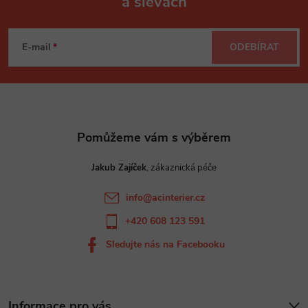
a slevách
Z
á
E-mail
ODEBÍRAT
p
a
t
Jakub Zajíček
í
info
@
acinterier.cz
+420 608 123 591
Sledujte nás na Facebooku
Informace pro vás