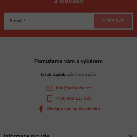
a slevách
Z
á
E-mail
ODEBÍRAT
p
a
t
Jakub Zajíček
í
info
@
acinterier.cz
+420 608 123 591
Sledujte nás na Facebooku
Informace pro vás