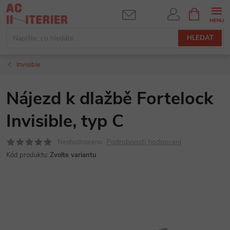
Přejít
NÁKUPNÍ
KOŠÍK
na
obsah
HLEDAT
Invisible
Nájezd k dlažbě Fortelock
Invisible, typ C
Podrobnosti hodnocení
Neohodnoceno
Kód produktu:
Zvolte variantu