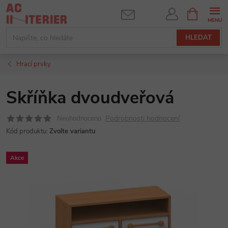
Přejít
NÁKUPNÍ
KOŠÍK
na
obsah
HLEDAT
Hrací prvky
Skříňka dvoudveřová
Podrobnosti hodnocení
Neohodnoceno
Kód produktu:
Zvolte variantu
Akce