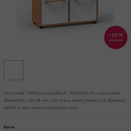
–19 %
3 572 Kč
Herní prvek "Skříňka dvoudvéřová", 78x55x30 cm, z laminované
dřevotřísky o síle 18 mm, ABS hrana, dezén přírodní buk. Barevnost
skříněk je dána barevností předních ploch.
Barva