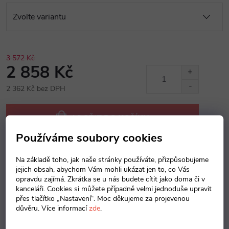
3 572 Kč
2 858 Kč
2 362 Kč bez DPH
Měrná
cena:
VLOŽIT DO KOŠÍKU
Používáme soubory cookies
Na základě toho, jak naše stránky používáte, přizpůsobujeme
Dotaz k produktu
Hlídací pes
Sdílet
jejich obsah, abychom Vám mohli ukázat jen to, co Vás
opravdu zajímá. Zkrátka se u nás budete cítit jako doma či v
kanceláři. Cookies si můžete případně velmi jednoduše upravit
přes tlačítko „Nastavení“. Moc děkujeme za projevenou
Popis produktu
důvěru. Více informací
zde
.