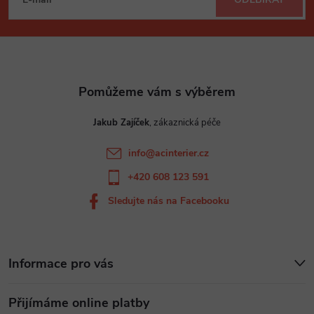
á
p
a
t
Jakub Zajíček
í
info
@
acinterier.cz
+420 608 123 591
Sledujte nás na Facebooku
Informace pro vás
Přijímáme online platby