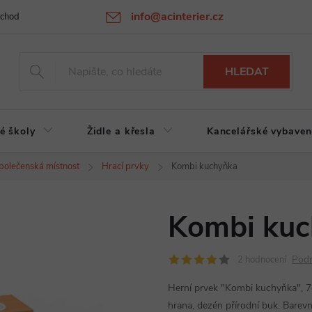
info@acinterier.cz
chodní podmínky
Ochrana osobních údajů
Atypická výroba na zak
HLEDAT
é školy
Židle a křesla
Kancelářské vybaven
polečenská místnost
Hrací prvky
Kombi kuchyňka
Kombi kuc
Podr
2 hodnocení
Herní prvek "Kombi kuchyňka", 7
hrana, dezén přírodní buk. Barevn