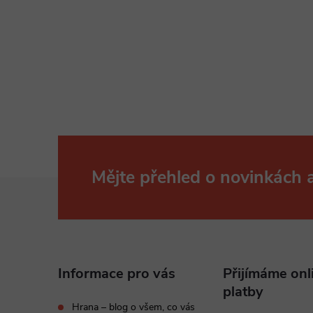
Mějte přehled o novinkách
Z
á
p
Informace pro vás
Přijímáme onl
a
platby
Hrana – blog o všem, co vás