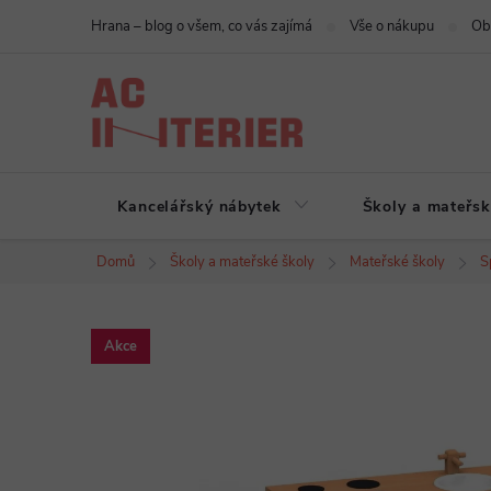
Přejít
Hrana – blog o všem, co vás zajímá
Vše o nákupu
Ob
na
obsah
Kancelářský nábytek
Školy a mateřsk
Domů
Školy a mateřské školy
Mateřské školy
S
Akce