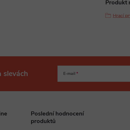
Produkt n
Hrací pr
a slevách
E-mail
ine
Poslední hodnocení
produktů