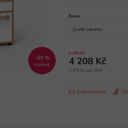
Barva
5 260 Kč
–20 %
4 208 Kč
5 260 Kč
3 478 Kč bez DPH
Měrná
cena:
Dotaz k produktu
Hlí