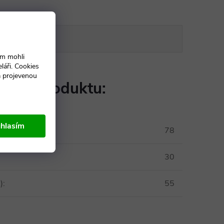
DISKUZE
ám mohli
láři. Cookies
a projevenou
etry produktu:
hlasím
78
30
)
:
55