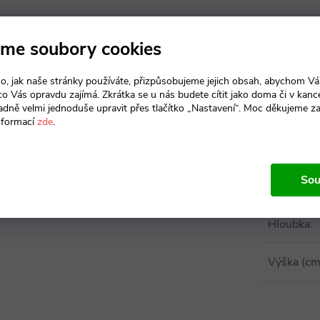
me soubory cookies
o, jak naše stránky používáte, přizpůsobujeme jejich obsah, abychom V
 co Vás opravdu zajímá. Zkrátka se u nás budete cítit jako doma či v kance
adně velmi jednoduše upravit přes tlačítko „Nastavení“. Moc děkujeme z
Param
nformací
zde
.
Sou
Šířka
:
Hloubka
:
Výška (cm