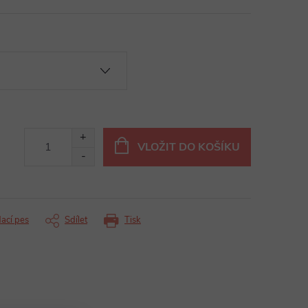
VLOŽIT DO KOŠÍKU
dací pes
Sdílet
Tisk