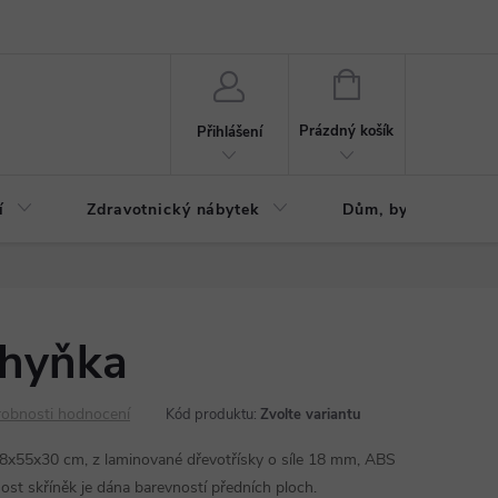
ázku
Reklamační řád
NÁKUPNÍ
KOŠÍK
Prázdný košík
Přihlášení
í
Zdravotnický nábytek
Dům, byt, zahrada
hyňka
obnosti hodnocení
Kód produktu:
Zvolte variantu
8x55x30 cm, z laminované dřevotřísky o síle 18 mm, ABS
ost skříněk je dána barevností předních ploch.