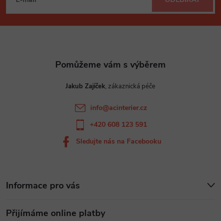
á
p
a
t
Jakub Zajíček
í
info
@
acinterier.cz
+420 608 123 591
Sledujte nás na Facebooku
Informace pro vás
Přijímáme online platby