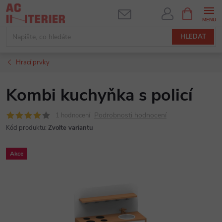
Přejít
NÁKUPNÍ
KOŠÍK
na
obsah
HLEDAT
Hrací prvky
Kombi kuchyňka s policí
Podrobnosti hodnocení
1 hodnocení
Kód produktu:
Zvolte variantu
Akce