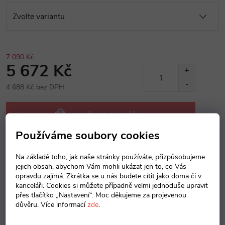
7 090 Kč
5 672 Kč
4 688 Kč bez DPH
Měrná
cena:
VLOŽIT DO KOŠÍKU
Používáme soubory cookies
Na základě toho, jak naše stránky používáte, přizpůsobujeme
Dotaz k produktu
Hlídací pes
Sdílet
jejich obsah, abychom Vám mohli ukázat jen to, co Vás
opravdu zajímá. Zkrátka se u nás budete cítit jako doma či v
kanceláři. Cookies si můžete případně velmi jednoduše upravit
přes tlačítko „Nastavení“. Moc děkujeme za projevenou
Popis produktu
důvěru. Více informací
zde
.