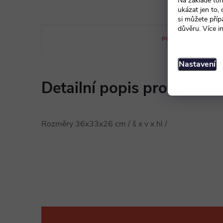
Na základě toh
ukázat jen to,
si můžete příp
důvěru. Více i
POPIS PRODUKTU
Nastavení
Detailní popis produktu
Rozměry 36x33x26 cm / š x v x hl /