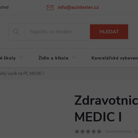
info@acinterier.cz
chodní podmínky
Ochrana osobních údajů
Atypická výroba na zak
HLEDAT
é školy
Židle a křesla
Kancelářské vybaven
ický vozík na PC MEDIC I
Zdravotnic
MEDIC I
P
Neohodnoceno