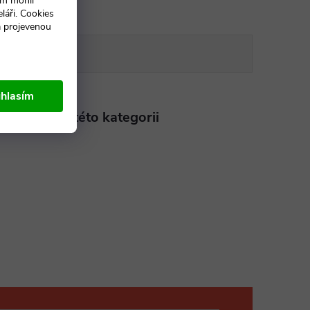
ám mohli
láři. Cookies
a projevenou
DISKUZE
hlasím
aleznete v této kategorii