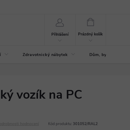
ázku
Reklamační řád
NÁKUPNÍ
KOŠÍK
Prázdný košík
Přihlášení
í
Zdravotnický nábytek
Dům, byt, zahrada
ký vozík na PC
odrobnosti hodnocení
Kód produktu:
301052/RAL2