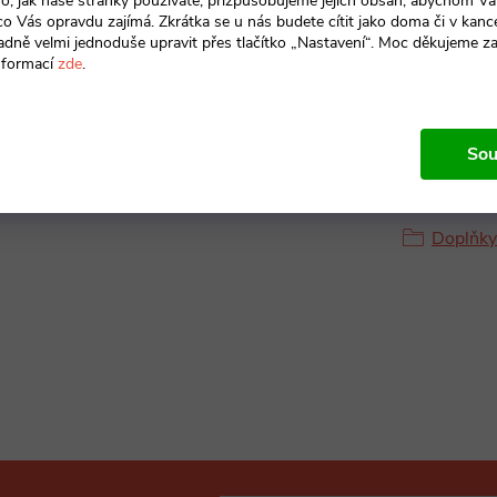
o, jak naše stránky používáte, přizpůsobujeme jejich obsah, abychom V
 co Vás opravdu zajímá. Zkrátka se u nás budete cítit jako doma či v kance
adně velmi jednoduše upravit přes tlačítko „Nastavení“. Moc děkujeme z
nformací
zde
.
Sou
Produkt n
Doplňky