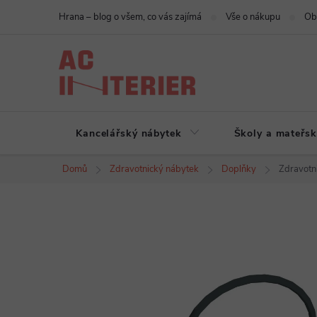
Přejít
Hrana – blog o všem, co vás zajímá
Vše o nákupu
Ob
na
obsah
Kancelářský nábytek
Školy a mateřsk
Domů
Zdravotnický nábytek
Doplňky
Zdravotn