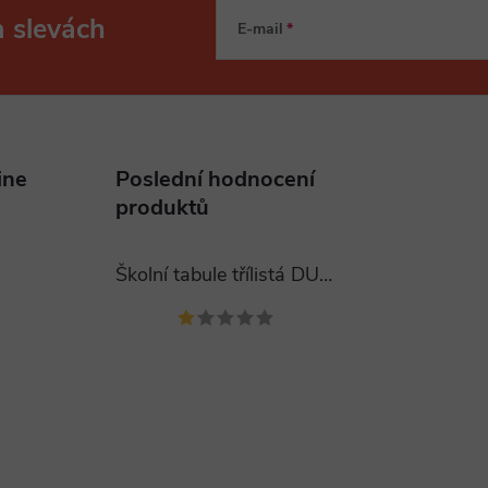
a slevách
E-mail
ine
Poslední hodnocení
produktů
Školní tabule třílistá DUBNO 400x120 cm