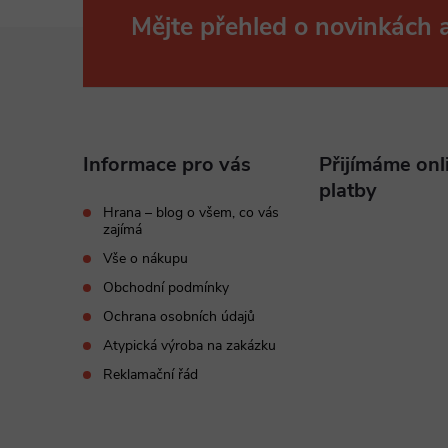
Mějte přehled o novinkách
Z
á
p
Informace pro vás
Přijímáme onl
a
platby
Hrana – blog o všem, co vás
zajímá
t
Vše o nákupu
í
Obchodní podmínky
Ochrana osobních údajů
Atypická výroba na zakázku
Reklamační řád