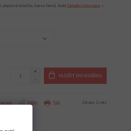
, plastová kolečka, barva černá, šedá
Detailní informace
VLOŽIT DO KOŠÍKU
dací pes
Sdílet
Tisk
Záruka
:
2 roky