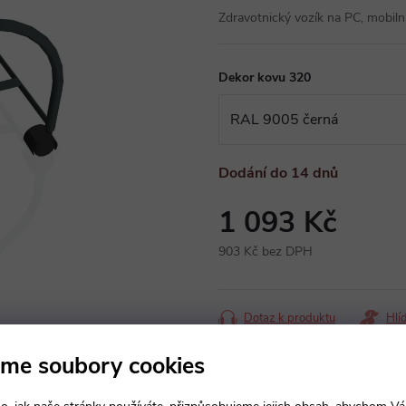
Zdravotnický vozík na PC, mobilní
Dekor kovu 320
Dodání do 14 dnů
1 093 Kč
903 Kč bez DPH
Měrná
cena:
Dotaz k produktu
Hlí
me soubory cookies