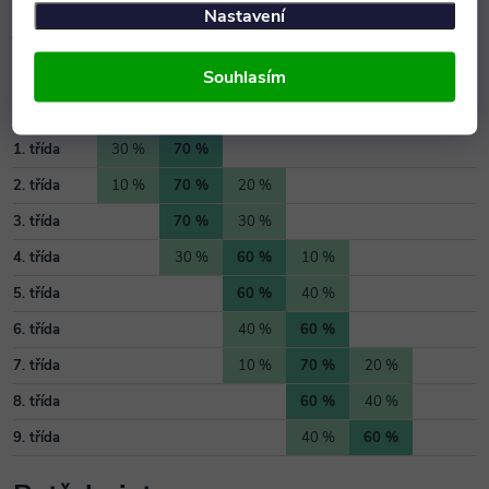
Podle statistiky je zřejmé, že
není ideální
mít v třídě
pouze
Nastavení
jednu velikost
. Proto vám vždy
doporučujeme stavitelnou
variantu nábytku z naší nabídky.
Souhlasím
vel. 2
vel. 3
vel. 4
vel. 5
vel. 6
vel. 7
1. třída
30 %
70 %
2. třída
10 %
70 %
20 %
3. třída
70 %
30 %
4. třída
30 %
60 %
10 %
5. třída
60 %
40 %
6. třída
40 %
60 %
7. třída
10 %
70 %
20 %
8. třída
60 %
40 %
9. třída
40 %
60 %