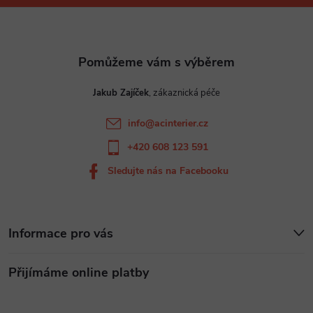
p
a
t
Jakub Zajíček
í
info
@
acinterier.cz
+420 608 123 591
Sledujte nás na Facebooku
Informace pro vás
Přijímáme online platby