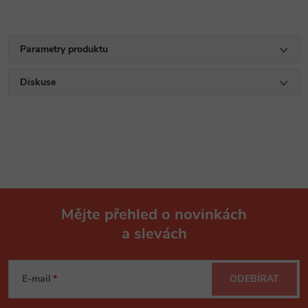
Parametry produktu
Diskuse
Mějte přehled o novinkách
a slevách
Z
á
E-mail
ODEBÍRAT