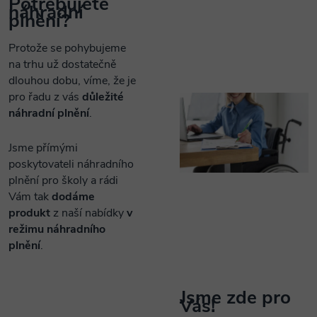
Potřebujete
náhradní
plnění?
Protože se pohybujeme
na trhu už dostatečně
dlouhou dobu, víme, že je
pro řadu z vás
důležité
náhradní plnění
.
Jsme přímými
poskytovateli náhradního
plnění pro školy a rádi
Vám tak
dodáme
produkt
z naší nabídky
v
režimu náhradního
plnění
.
Jsme zde pro
Vás!