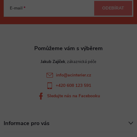
á
E-mail
ODEBÍRAT
p
a
t
Jakub Zajíček
í
info
@
acinterier.cz
+420 608 123 591
Sledujte nás na Facebooku
Informace pro vás