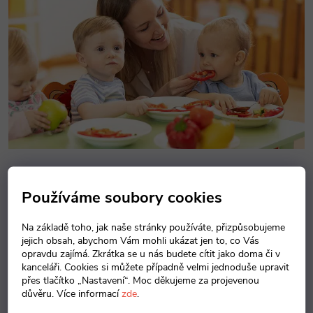
Nohy
tohoto stolu jsou vybaveny
výškovou rektifikací
, která bez
problémů
vyrovná nerovnosti
v podlaze až do výšky 3 cm. Na výběr
Používáme soubory cookies
máte
z několika barevných variant
, které rozzáří každý
interiér. Nejsou součástí balení.
Na základě toho, jak naše stránky používáte, přizpůsobujeme
jejich obsah, abychom Vám mohli ukázat jen to, co Vás
opravdu zajímá. Zkrátka se u nás budete cítit jako doma či v
Uplatnění
najde hlavně v
jídelnách či společenských místnostech
.
kanceláři. Cookies si můžete případně velmi jednoduše upravit
přes tlačítko „Nastavení“. Moc děkujeme za projevenou
Základní
důvěru. Více informací
zde
.