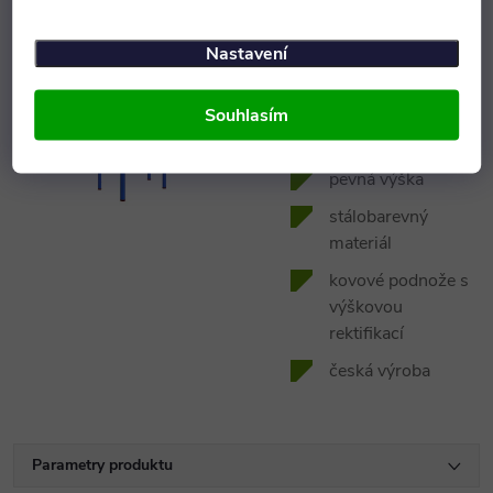
parametry
Nastavení
plně omyvatelný
Souhlasím
pracovní deska ve
tvaru ledvinky
pevná výška
stálobarevný
materiál
kovové podnože s
výškovou
rektifikací
česká výroba
Parametry produktu