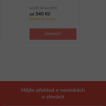
od 281 Kč bez DPH
340 Kč
od
Dodání do 21 dnů
ZOBRAZIT
Mějte přehled o novinkách
a slevách
Z