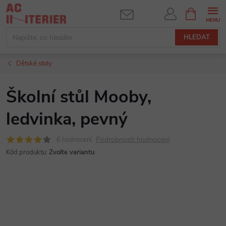
Přejít
NÁKUPNÍ
KOŠÍK
na
obsah
HLEDAT
Dětské stoly
Školní stůl Mooby,
ledvinka, pevný
Podrobnosti hodnocení
6 hodnocení
Kód produktu:
Zvolte variantu