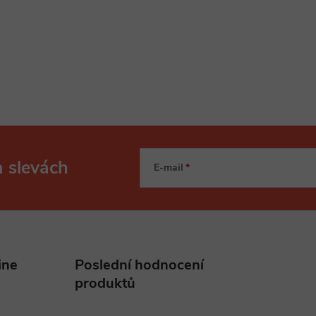
a slevách
E-mail
ine
Poslední hodnocení
produktů