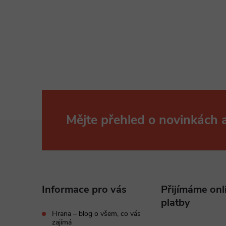
Mějte přehled o novinkách
Z
á
p
Informace pro vás
Přijímáme onl
a
platby
Hrana – blog o všem, co vás
zajímá