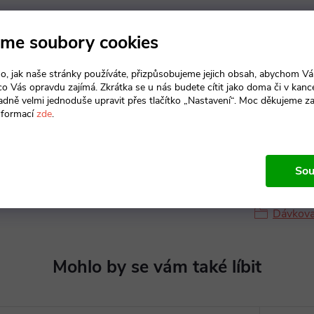
Materiál
:
me soubory cookies
Objem
:
o, jak naše stránky používáte, přizpůsobujeme jejich obsah, abychom V
 co Vás opravdu zajímá. Zkrátka se u nás budete cítit jako doma či v kance
Typ mýdla
adně velmi jednoduše upravit přes tlačítko „Nastavení“. Moc děkujeme z
nformací
zde
.
Sou
Produkt n
Dávkova