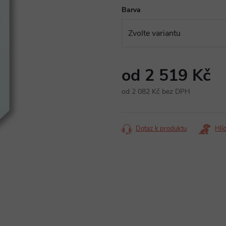
Barva
od
2 519 Kč
od
2 082 Kč
bez DPH
Měrná
cena:
Dotaz k produktu
Hlí