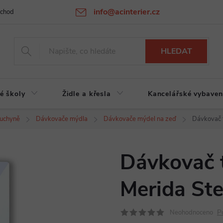
info@acinterier.cz
chodní podmínky
Ochrana osobních údajů
Atypická výroba na zak
HLEDAT
é školy
Židle a křesla
Kancelářské vybaven
uchyně
Dávkovače mýdla
Dávkovače mýdel na zeď
Dávkovač 
Dávkovač 
Merida Ste
P
Neohodnoceno