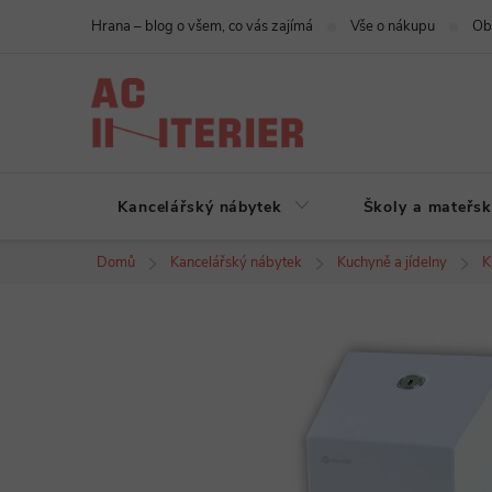
Přejít
Hrana – blog o všem, co vás zajímá
Vše o nákupu
Ob
na
obsah
Kancelářský nábytek
Školy a mateřsk
Domů
Kancelářský nábytek
Kuchyně a jídelny
K