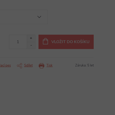
VLOŽIT DO KOŠÍKU
dací pes
Sdílet
Tisk
Záruka
:
5 let