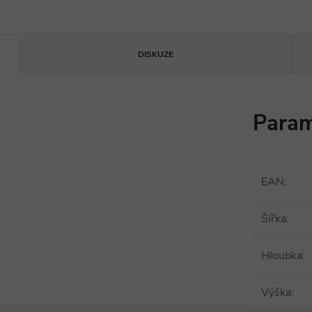
DISKUZE
Param
EAN
:
Šířka
:
Hloubka
:
Výška
: