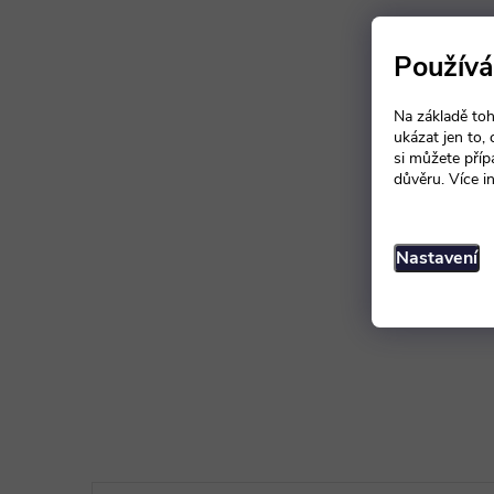
Používá
Na základě toh
ukázat jen to,
si můžete příp
důvěru. Více i
Nastavení