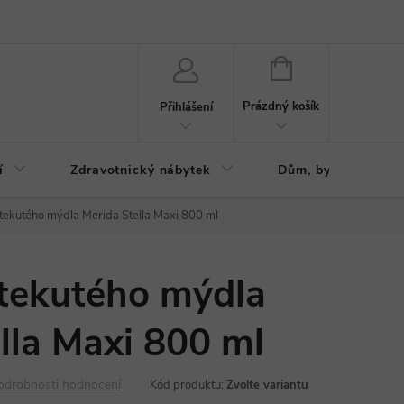
ázku
Reklamační řád
NÁKUPNÍ
KOŠÍK
Prázdný košík
Přihlášení
í
Zdravotnický nábytek
Dům, byt, zahrada
tekutého mýdla Merida Stella Maxi 800 ml
tekutého mýdla
lla Maxi 800 ml
odrobnosti hodnocení
Kód produktu:
Zvolte variantu