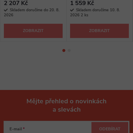
2 207 Kč
1 559 Kč
Skladem doručíme do 20. 8.
Skladem doručíme 10. 8.
2026
2026
2 ks
ZOBRAZIT
ZOBRAZIT
Mějte přehled o novinkách
a slevách
Z
á
E-mail
ODEBÍRAT