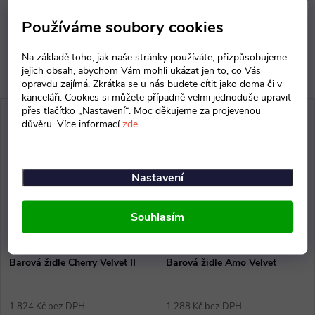
Diskuse
Používáme soubory cookies
Na základě toho, jak naše stránky používáte, přizpůsobujeme
jejich obsah, abychom Vám mohli ukázat jen to, co Vás
opravdu zajímá. Zkrátka se u nás budete cítit jako doma či v
kanceláři. Cookies si můžete případně velmi jednoduše upravit
přes tlačítko „Nastavení“. Moc děkujeme za projevenou
důvěru. Více informací
zde
.
Nastavení
Souhlasím
Barová židle Cherry Velvet II
Barová židle Amo Velvet
1 824 Kč bez DPH
1 288 Kč bez DPH