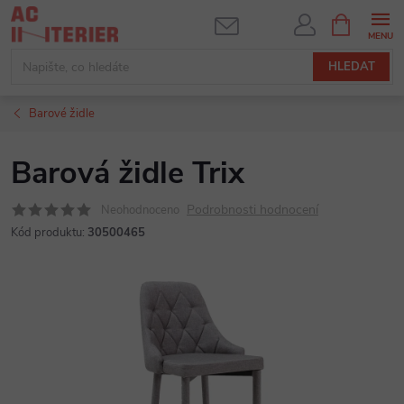
Přejít
NÁKUPNÍ
KOŠÍK
na
obsah
HLEDAT
Barové židle
Barová židle Trix
Podrobnosti hodnocení
Neohodnoceno
Kód produktu:
30500465