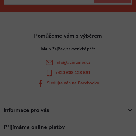
p
a
t
Jakub Zajíček
í
info
@
acinterier.cz
+420 608 123 591
Sledujte nás na Facebooku
Informace pro vás
Přijímáme online platby