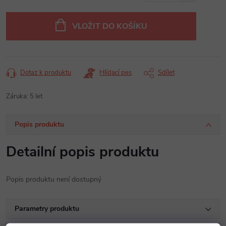
Měrná
cena:
VLOŽIT DO KOŠÍKU
Dotaz k produktu
Hlídací pes
Sdílet
Záruka
:
5 let
Popis produktu
Detailní popis produktu
Popis produktu není dostupný
Parametry produktu